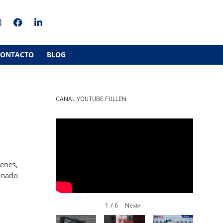
CONTACTO
BLOG
CANAL YOUTUBE FULLEN
cenes,
ionado
Next
»
1
/
6