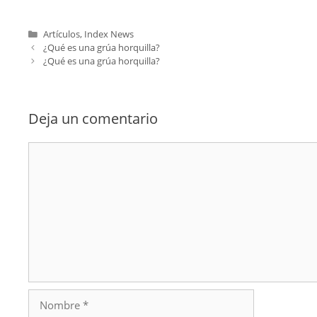
Categorías
Artículos
,
Index News
¿Qué es una grúa horquilla?
¿Qué es una grúa horquilla?
Deja un comentario
Comentario
Nombre