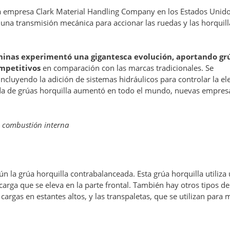
la empresa Clark Material Handling Company en los Estados Unido
 una transmisión mecánica para accionar las ruedas y las horquill
chinas experimentó una gigantesca evolución, aportando gr
ompetitivos
en comparación con las marcas tradicionales. Se
incluyendo la adición de sistemas hidráulicos para controlar la el
nda de grúas horquilla aumentó en todo el mundo, nuevas empres
e combustión interna
ún la grúa horquilla contrabalanceada. Esta grúa horquilla utiliza
 carga que se eleva en la parte frontal. También hay otros tipos d
cargas en estantes altos, y las transpaletas, que se utilizan para