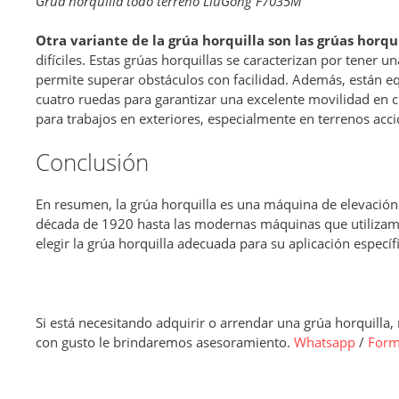
Grúa horquilla todo terreno LiuGong F7035M
Otra variante de la grúa horquilla son las grúas horqu
difíciles. Estas grúas horquillas se caracterizan por tener u
permite superar obstáculos con facilidad. Además, están e
cuatro ruedas para garantizar una excelente movilidad en cu
para trabajos en exteriores, especialmente en terrenos ac
Conclusión
En resumen, la grúa horquilla es una máquina de elevació
década de 1920 hasta las modernas máquinas que utilizamos
elegir la grúa horquilla adecuada para su aplicación específi
Si está necesitando adquirir o arrendar una grúa horquilla
con gusto le brindaremos asesoramiento.
Whatsapp
/
Form