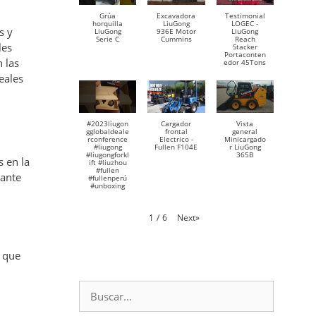
Grúa
Excavadora
Testimonial
horquilla
LiuGong
LOGEC -
s y
LiuGong
936E Motor
LiuGong
Serie C
Cummins
Reach
les
Stacker
Portaconten
 las
edor 45Tons
eales
#2023liugon
Cargador
Vista
gglobaldeale
frontal
general
rconference
Electrico -
Minicargado
#liugong
Fullen F104E
r LiuGong
#liugongforkl
365B
 en la
ift #liuzhou
#fullen
tante
#fullenperú
#unboxing
Next
»
1
/
6
, que
Buscar: