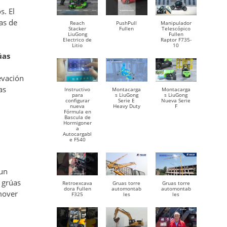
s. El
as de
Reach
PushPull
Manipulador
Stacker
Fullen
Telescópico
LiuGong
Fullen
Electrico de
Raptor F735-
Litio
10
úas
evación
as
Instructivo
Montacarga
Montacarga
para
s LiuGong
s LiuGong
configurar
Serie E
Nueva Serie
nueva
Heavy Duty
F
Fórmula en
Bascula de
Hormigoner
a
Autocargabl
e F540
 un
e grúas
Retroexcava
Gruas torre
Gruas torre
dora Fullen
automontab
automontab
 mover
F325
les
les