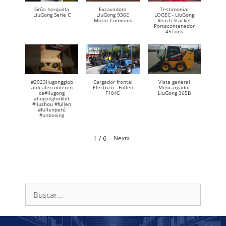
Grúa horquilla
Excavadora
Testimonial
LiuGong Serie C
LiuGong 936E
LOGEC - LiuGong
Motor Cummins
Reach Stacker
Portacontenedor
45Tons
#2023liugongglob
Cargador frontal
Vista general
aldealerconferen
Electrico - Fullen
Minicargador
ce#liugong
F104E
LiuGong 365B
#liugongforklift
#liuzhou #fullen
#fullenperú
#unboxing
Next
»
1
/
6
Buscar: