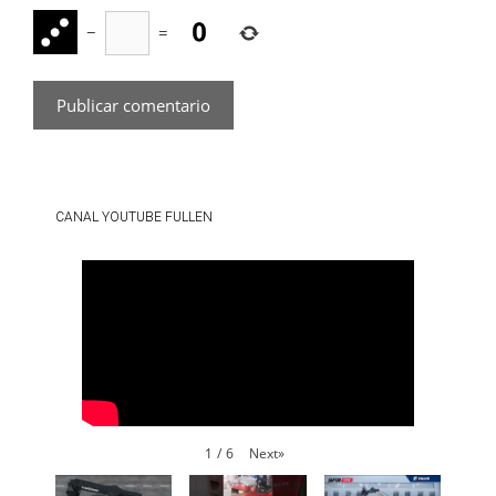
−
=
CANAL YOUTUBE FULLEN
Next
»
1
/
6