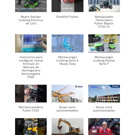
Reach Stacker
PushPull Fullen
Manipulador
LiuGong Electrico
Telescópico
de Litio
Fullen Raptor
F735-10
Instructivo para
Montacargas
Montacargas
configurar nueva
LiuGong Serie E
LiuGong Nueva
Fórmula en
Heavy Duty
Serie F
Bascula de
Hormigonera
Autocargable
F540
Retroexcavadora
Gruas torre
Gruas torre
Fullen F325
automontables
automontables