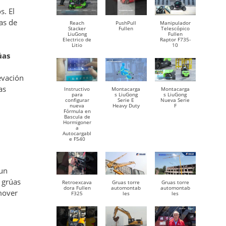
s. El
as de
Reach
PushPull
Manipulador
Stacker
Fullen
Telescópico
LiuGong
Fullen
Electrico de
Raptor F735-
Litio
10
úas
evación
as
Instructivo
Montacarga
Montacarga
para
s LiuGong
s LiuGong
configurar
Serie E
Nueva Serie
nueva
Heavy Duty
F
Fórmula en
Bascula de
Hormigoner
a
Autocargabl
e F540
 un
e grúas
Retroexcava
Gruas torre
Gruas torre
dora Fullen
automontab
automontab
 mover
F325
les
les