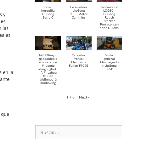
Grúa
Excavadora
Testimonial
horquilla
LiuGong
LOGEC -
s y
LiuGong
936E Motor
LiuGong
Serie C
Cummins
Reach
les
Stacker
Portaconten
 las
edor 45Tons
eales
#2023liugon
Cargador
Vista
gglobaldeale
frontal
general
rconference
Electrico -
Minicargado
#liugong
Fullen F104E
r LiuGong
#liugongforkl
365B
 en la
ift #liuzhou
#fullen
tante
#fullenperú
#unboxing
Next
»
1
/
6
, que
Buscar: