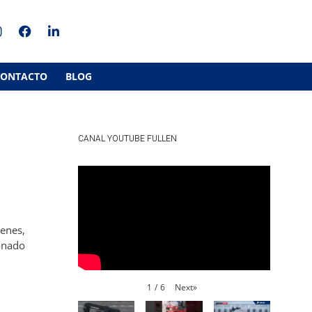
CONTACTO
BLOG
CANAL YOUTUBE FULLEN
cenes,
ionado
Next
»
1
/
6