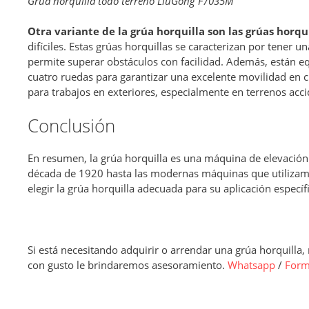
Grúa horquilla todo terreno LiuGong F7035M
Otra variante de la grúa horquilla son las grúas horqu
difíciles. Estas grúas horquillas se caracterizan por tener u
permite superar obstáculos con facilidad. Además, están e
cuatro ruedas para garantizar una excelente movilidad en cu
para trabajos en exteriores, especialmente en terrenos ac
Conclusión
En resumen, la grúa horquilla es una máquina de elevació
década de 1920 hasta las modernas máquinas que utilizamos
elegir la grúa horquilla adecuada para su aplicación específi
Si está necesitando adquirir o arrendar una grúa horquilla
con gusto le brindaremos asesoramiento.
Whatsapp
/
Form