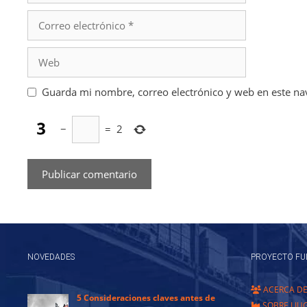
Correo
electrónico
Web
Guarda mi nombre, correo electrónico y web en este na
−
=
2
NOVEDADES
PROYECTO FU
ACERCA D
5 Consideraciones claves antes de
SOBRE LIU