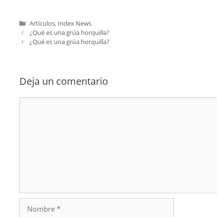
Categorías
Artículos
,
Index News
¿Qué es una grúa horquilla?
¿Qué es una grúa horquilla?
Deja un comentario
Comentario
Nombre