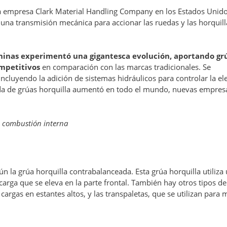
la empresa Clark Material Handling Company en los Estados Unido
 una transmisión mecánica para accionar las ruedas y las horquill
chinas experimentó una gigantesca evolución, aportando gr
ompetitivos
en comparación con las marcas tradicionales. Se
incluyendo la adición de sistemas hidráulicos para controlar la el
nda de grúas horquilla aumentó en todo el mundo, nuevas empres
e combustión interna
ún la grúa horquilla contrabalanceada. Esta grúa horquilla utiliza
 carga que se eleva en la parte frontal. También hay otros tipos d
cargas en estantes altos, y las transpaletas, que se utilizan para