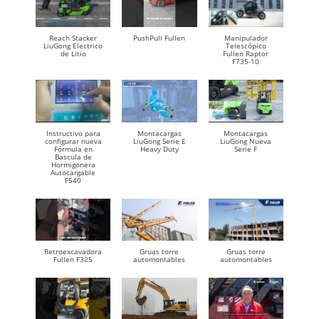
Reach Stacker
PushPull Fullen
Manipulador
LiuGong Electrico
Telescópico
de Litio
Fullen Raptor
F735-10
Instructivo para
Montacargas
Montacargas
configurar nueva
LiuGong Serie E
LiuGong Nueva
Fórmula en
Heavy Duty
Serie F
Bascula de
Hormigonera
Autocargable
F540
Retroexcavadora
Gruas torre
Gruas torre
Fullen F325
automontables
automontables