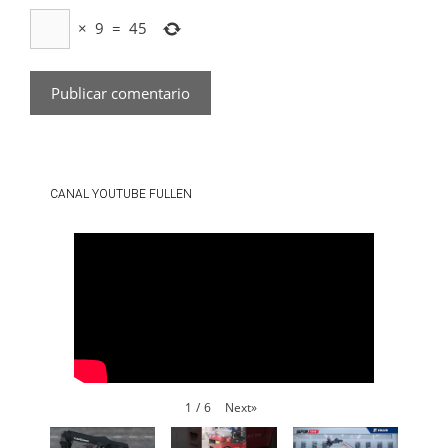
×
9
=
45
CANAL YOUTUBE FULLEN
Next
»
1
/
6