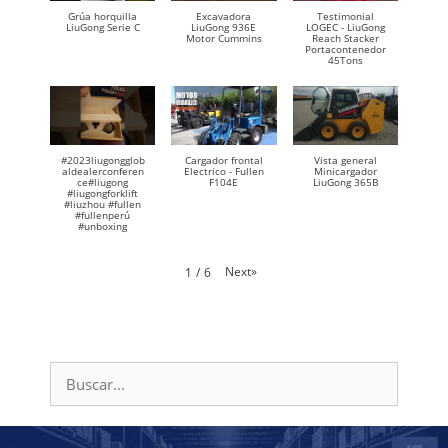
Grúa horquilla
Excavadora
Testimonial
LiuGong Serie C
LiuGong 936E
LOGEC - LiuGong
Motor Cummins
Reach Stacker
Portacontenedor
45Tons
#2023liugongglob
Cargador frontal
Vista general
aldealerconferen
Electrico - Fullen
Minicargador
ce#liugong
F104E
LiuGong 365B
#liugongforklift
#liuzhou #fullen
#fullenperú
#unboxing
Next
»
1
/
6
Buscar: