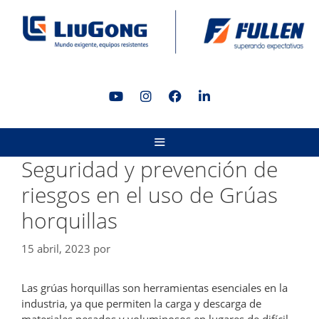
Saltar
al
contenido
MENÚ
Seguridad y prevención de
riesgos en el uso de Grúas
horquillas
15 abril, 2023
por
Las grúas horquillas son herramientas esenciales en la
industria, ya que permiten la carga y descarga de
materiales pesados y voluminosos en lugares de difícil