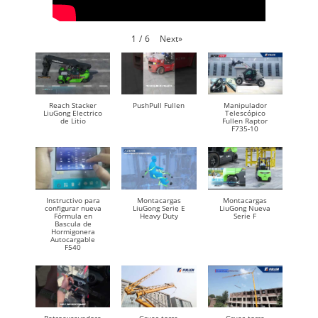
Next
»
1
/
6
Reach Stacker
PushPull Fullen
Manipulador
LiuGong Electrico
Telescópico
de Litio
Fullen Raptor
F735-10
Instructivo para
Montacargas
Montacargas
configurar nueva
LiuGong Serie E
LiuGong Nueva
Fórmula en
Heavy Duty
Serie F
Bascula de
Hormigonera
Autocargable
F540