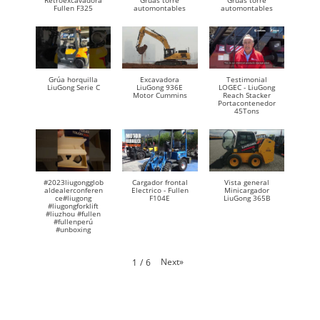
Retroexcavadora
Gruas torre
Gruas torre
Fullen F325
automontables
automontables
Grúa horquilla
Excavadora
Testimonial
LiuGong Serie C
LiuGong 936E
LOGEC - LiuGong
Motor Cummins
Reach Stacker
Portacontenedor
45Tons
#2023liugongglob
Cargador frontal
Vista general
aldealerconferen
Electrico - Fullen
Minicargador
ce#liugong
F104E
LiuGong 365B
#liugongforklift
#liuzhou #fullen
#fullenperú
#unboxing
Next
»
1
/
6