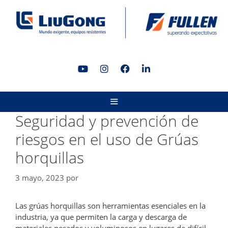
Saltar
al
contenido
MENÚ
Seguridad y prevención de
riesgos en el uso de Grúas
horquillas
3 mayo, 2023
por
Las grúas horquillas son herramientas esenciales en la
industria, ya que permiten la carga y descarga de
materiales pesados y voluminosos en lugares de difícil