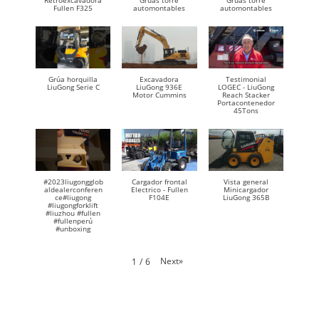
Retroexcavadora
Gruas torre
Gruas torre
Fullen F325
automontables
automontables
Grúa horquilla
Excavadora
Testimonial
LiuGong Serie C
LiuGong 936E
LOGEC - LiuGong
Motor Cummins
Reach Stacker
Portacontenedor
45Tons
#2023liugongglob
Cargador frontal
Vista general
aldealerconferen
Electrico - Fullen
Minicargador
ce#liugong
F104E
LiuGong 365B
#liugongforklift
#liuzhou #fullen
#fullenperú
#unboxing
Next
»
1
/
6