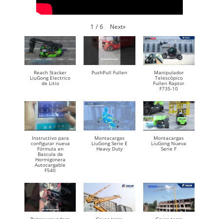
Next
»
1
/
6
Reach Stacker
PushPull Fullen
Manipulador
LiuGong Electrico
Telescópico
de Litio
Fullen Raptor
F735-10
Instructivo para
Montacargas
Montacargas
configurar nueva
LiuGong Serie E
LiuGong Nueva
Fórmula en
Heavy Duty
Serie F
Bascula de
Hormigonera
Autocargable
F540