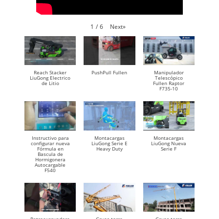
Next
»
1
/
6
Reach Stacker
PushPull Fullen
Manipulador
LiuGong Electrico
Telescópico
de Litio
Fullen Raptor
F735-10
Instructivo para
Montacargas
Montacargas
configurar nueva
LiuGong Serie E
LiuGong Nueva
Fórmula en
Heavy Duty
Serie F
Bascula de
Hormigonera
Autocargable
F540