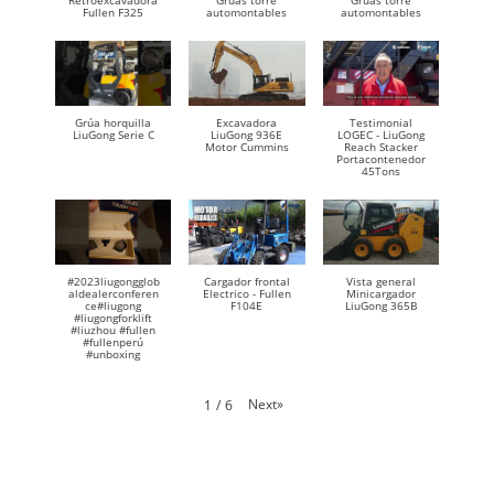
Retroexcavadora
Gruas torre
Gruas torre
Fullen F325
automontables
automontables
Grúa horquilla
Excavadora
Testimonial
LiuGong Serie C
LiuGong 936E
LOGEC - LiuGong
Motor Cummins
Reach Stacker
Portacontenedor
45Tons
#2023liugongglob
Cargador frontal
Vista general
aldealerconferen
Electrico - Fullen
Minicargador
ce#liugong
F104E
LiuGong 365B
#liugongforklift
#liuzhou #fullen
#fullenperú
#unboxing
Next
»
1
/
6