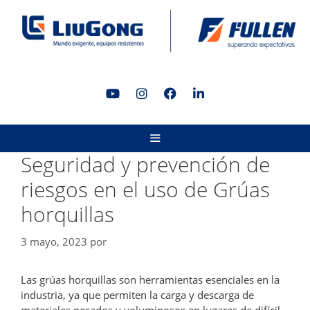
Saltar
al
contenido
MENÚ
Seguridad y prevención de
riesgos en el uso de Grúas
horquillas
3 mayo, 2023
por
Las grúas horquillas son herramientas esenciales en la
industria, ya que permiten la carga y descarga de
materiales pesados y voluminosos en lugares de difícil