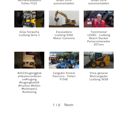
Retroexcavadora
Gruas torre
Gruas torre
Fullen F325
automontables
automontables
Grúa horquilla
Excavadora
Testimonial
LiuGong Serie C
LiuGong 936E
LOGEC - LiuGong
Motor Cummins
Reach Stacker
Portacontenedor
45Tons
#2023liugongglob
Cargador frontal
Vista general
aldealerconferen
Electrico - Fullen
Minicargador
ce#liugong
F104E
LiuGong 365B
#liugongforklift
#liuzhou #fullen
#fullenperú
#unboxing
Next
»
1
/
6