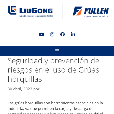
Saltar
al
contenido
MENÚ
Seguridad y prevención de
riesgos en el uso de Grúas
horquillas
30 abril, 2023
por
Las grúas horquillas son herramientas esenciales en la
industria, ya que permiten la carga y descarga de
materiales pesados y voluminosos en lugares de difícil