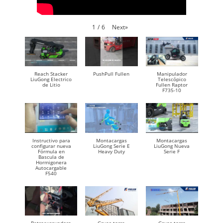
Next
»
1
/
6
Reach Stacker
PushPull Fullen
Manipulador
LiuGong Electrico
Telescópico
de Litio
Fullen Raptor
F735-10
Instructivo para
Montacargas
Montacargas
configurar nueva
LiuGong Serie E
LiuGong Nueva
Fórmula en
Heavy Duty
Serie F
Bascula de
Hormigonera
Autocargable
F540