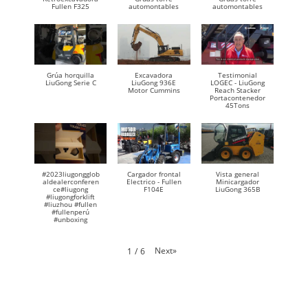
Fullen F325
automontables
automontables
Grúa horquilla
Excavadora
Testimonial
LiuGong Serie C
LiuGong 936E
LOGEC - LiuGong
Motor Cummins
Reach Stacker
Portacontenedor
45Tons
#2023liugongglob
Cargador frontal
Vista general
aldealerconferen
Electrico - Fullen
Minicargador
ce#liugong
F104E
LiuGong 365B
#liugongforklift
#liuzhou #fullen
#fullenperú
#unboxing
Next
»
1
/
6