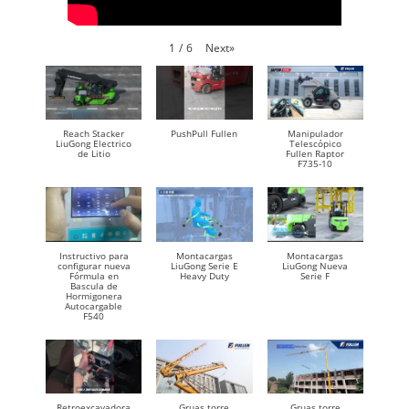
Next
»
1
/
6
Reach Stacker
PushPull Fullen
Manipulador
LiuGong Electrico
Telescópico
de Litio
Fullen Raptor
F735-10
Instructivo para
Montacargas
Montacargas
configurar nueva
LiuGong Serie E
LiuGong Nueva
Fórmula en
Heavy Duty
Serie F
Bascula de
Hormigonera
Autocargable
F540
Retroexcavadora
Gruas torre
Gruas torre