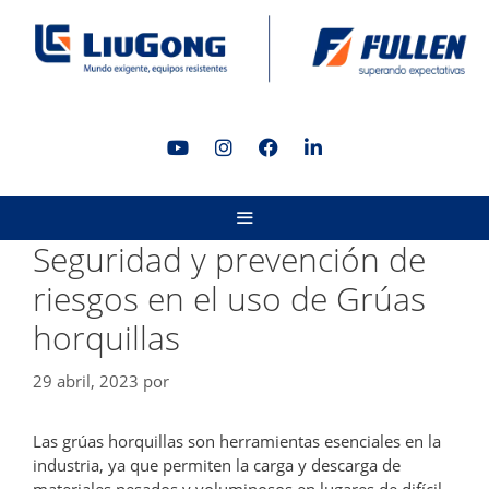
Saltar
al
contenido
MENÚ
Seguridad y prevención de
riesgos en el uso de Grúas
horquillas
29 abril, 2023
por
Las grúas horquillas son herramientas esenciales en la
industria, ya que permiten la carga y descarga de
materiales pesados y voluminosos en lugares de difícil