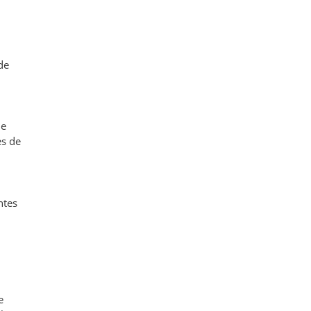
de
de
es de
ntes
e