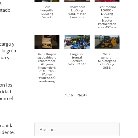
s
Grúa
Excavadora
Testimonial
stado
horquilla
LiuGong
LOGEC -
LiuGong
936E Motor
LiuGong
Serie C
Cummins
Reach
Stacker
Portaconten
edor 45Tons
carga y
 la grúa
#2023liugon
Cargador
Vista
rúa y
gglobaldeale
frontal
general
rconference
Electrico -
Minicargado
#liugong
Fullen F104E
r LiuGong
#liugongforkl
365B
ift #liuzhou
#fullen
#fullenperú
#unboxing
on los
uridad
Next
»
1
/
6
omo el
Buscar:
 rápida
idente.