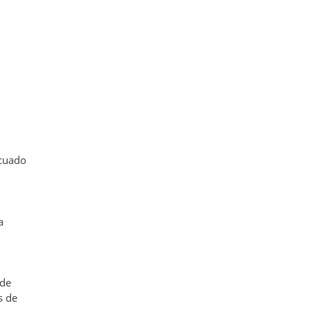
ecuado
a
 de
s de