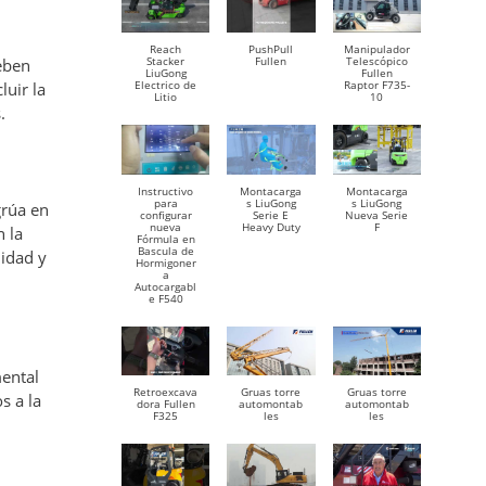
Reach
PushPull
Manipulador
Stacker
Fullen
Telescópico
eben
LiuGong
Fullen
Electrico de
Raptor F735-
luir la
Litio
10
.
Instructivo
Montacarga
Montacarga
para
s LiuGong
s LiuGong
grúa en
configurar
Serie E
Nueva Serie
nueva
Heavy Duty
F
 la
Fórmula en
Bascula de
lidad y
Hormigoner
a
Autocargabl
e F540
mental
Retroexcava
Gruas torre
Gruas torre
s a la
dora Fullen
automontab
automontab
F325
les
les