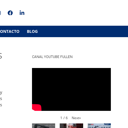
CONTACTO
BLOG
s
CANAL YOUTUBE FULLEN
 y
as
s
Next
»
1
/
6