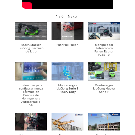
Next
»
1
/
6
Reach Stacker
PushPull Fullen
Manipulador
LiuGong Electrico
Telescópico
de Litio
Fullen Raptor
F735-10
Instructivo para
Montacargas
Montacargas
configurar nueva
LiuGong Serie E
LiuGong Nueva
Fórmula en
Heavy Duty
Serie F
Bascula de
Hormigonera
Autocargable
F540