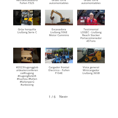
Retroexcavadora
Gruas torre
Gruas torre
Fullen F325
automontables
automontables
Grúa horquilla
Excavadora
Testimonial
LiuGong Serie C
LiuGong 936E
LOGEC - LiuGong
Motor Cummins
Reach Stacker
Portacontenedor
45Tons
#2023liugongglob
Cargador frontal
Vista general
aldealerconferen
Electrico - Fullen
Minicargador
ce#liugong
F104E
LiuGong 365B
#liugongforklift
#liuzhou #fullen
#fullenperú
#unboxing
Next
»
1
/
6