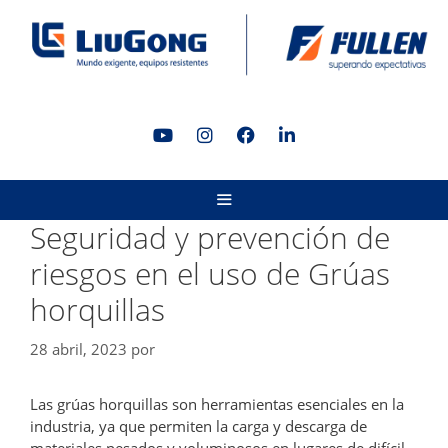
Saltar
al
contenido
MENÚ
Seguridad y prevención de
riesgos en el uso de Grúas
horquillas
28 abril, 2023
por
Las grúas horquillas son herramientas esenciales en la
industria, ya que permiten la carga y descarga de
materiales pesados y voluminosos en lugares de difícil