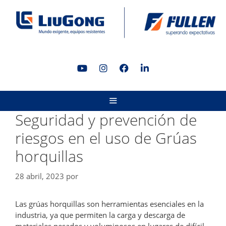
Saltar
al
contenido
MENÚ
Seguridad y prevención de
riesgos en el uso de Grúas
horquillas
28 abril, 2023
por
Las grúas horquillas son herramientas esenciales en la
industria, ya que permiten la carga y descarga de
materiales pesados y voluminosos en lugares de difícil