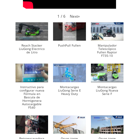
Next
»
1
/
6
Reach Stacker
PushPull Fullen
Manipulador
LiuGong Electrico
Telescópico
de Litio
Fullen Raptor
F735-10
Instructivo para
Montacargas
Montacargas
configurar nueva
LiuGong Serie E
LiuGong Nueva
Fórmula en
Heavy Duty
Serie F
Bascula de
Hormigonera
Autocargable
F540
Retroexcavadora
Gruas torre
Gruas torre