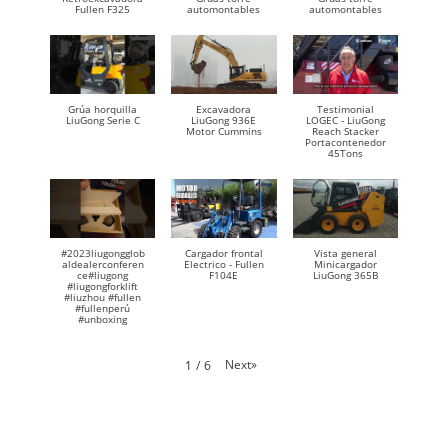
Fullen F325
automontables
automontables
Grúa horquilla
Excavadora
Testimonial
LiuGong Serie C
LiuGong 936E
LOGEC - LiuGong
Motor Cummins
Reach Stacker
Portacontenedor
45Tons
#2023liugongglob
Cargador frontal
Vista general
aldealerconferen
Electrico - Fullen
Minicargador
ce#liugong
F104E
LiuGong 365B
#liugongforklift
#liuzhou #fullen
#fullenperú
#unboxing
Next
»
1
/
6