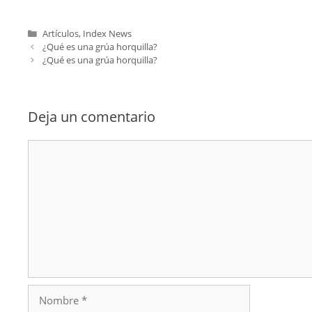
Categorías
Artículos
,
Index News
¿Qué es una grúa horquilla?
¿Qué es una grúa horquilla?
Deja un comentario
Comentario
Nombre