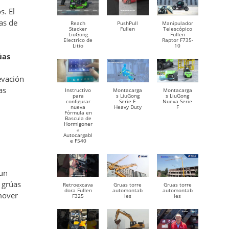
s. El
as de
Reach
PushPull
Manipulador
Stacker
Fullen
Telescópico
LiuGong
Fullen
Electrico de
Raptor F735-
Litio
10
úas
evación
as
Instructivo
Montacarga
Montacarga
para
s LiuGong
s LiuGong
configurar
Serie E
Nueva Serie
nueva
Heavy Duty
F
Fórmula en
Bascula de
Hormigoner
a
Autocargabl
e F540
 un
e grúas
Retroexcava
Gruas torre
Gruas torre
dora Fullen
automontab
automontab
 mover
F325
les
les