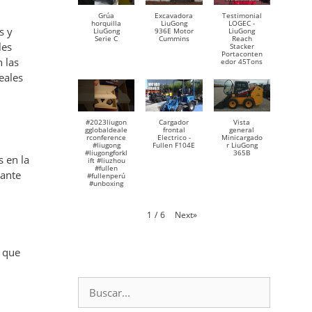
Grúa
Excavadora
Testimonial
horquilla
LiuGong
LOGEC -
s y
LiuGong
936E Motor
LiuGong
Serie C
Cummins
Reach
les
Stacker
Portaconten
 las
edor 45Tons
eales
#2023liugon
Cargador
Vista
gglobaldeale
frontal
general
rconference
Electrico -
Minicargado
#liugong
Fullen F104E
r LiuGong
#liugongforkl
365B
 en la
ift #liuzhou
#fullen
tante
#fullenperú
#unboxing
Next
»
1
/
6
, que
Buscar: