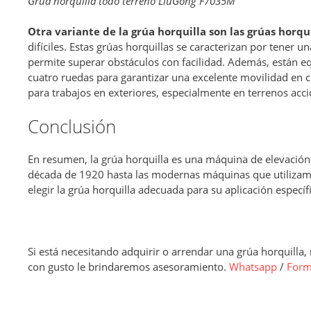
Grúa horquilla todo terreno LiuGong F7035M
Otra variante de la grúa horquilla son las grúas horqu
difíciles. Estas grúas horquillas se caracterizan por tener u
permite superar obstáculos con facilidad. Además, están e
cuatro ruedas para garantizar una excelente movilidad en cu
para trabajos en exteriores, especialmente en terrenos ac
Conclusión
En resumen, la grúa horquilla es una máquina de elevació
década de 1920 hasta las modernas máquinas que utilizamos
elegir la grúa horquilla adecuada para su aplicación específi
Si está necesitando adquirir o arrendar una grúa horquilla
con gusto le brindaremos asesoramiento.
Whatsapp
/
Form