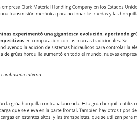
la empresa Clark Material Handling Company en los Estados Unido
 una transmisión mecánica para accionar las ruedas y las horquill
chinas experimentó una gigantesca evolución, aportando gr
ompetitivos
en comparación con las marcas tradicionales. Se
incluyendo la adición de sistemas hidráulicos para controlar la el
nda de grúas horquilla aumentó en todo el mundo, nuevas empres
e combustión interna
ún la grúa horquilla contrabalanceada. Esta grúa horquilla utiliza
 carga que se eleva en la parte frontal. También hay otros tipos d
cargas en estantes altos, y las transpaletas, que se utilizan para