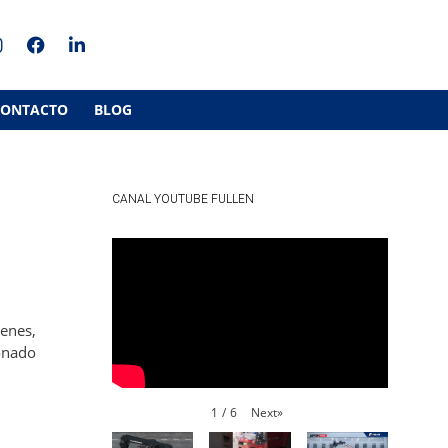
CONTACTO
BLOG
CANAL YOUTUBE FULLEN
cenes,
ionado
Next
»
1
/
6