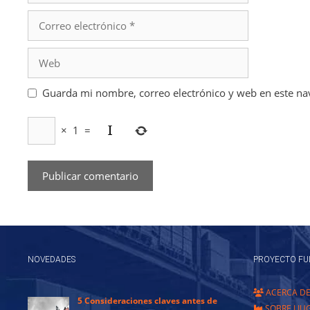
Correo
electrónico
Web
Guarda mi nombre, correo electrónico y web en este na
×
1
=
NOVEDADES
PROYECTO FU
ACERCA D
5 Consideraciones claves antes de
SOBRE LIU