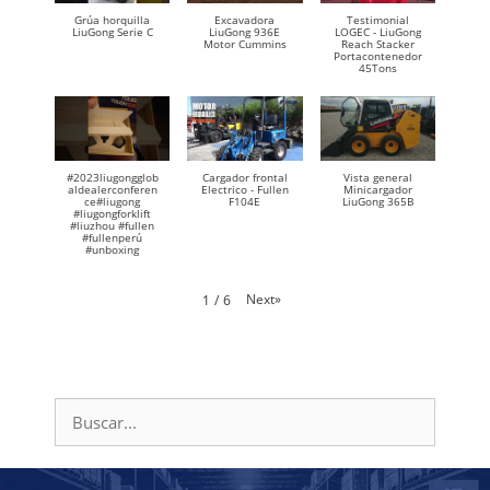
Grúa horquilla
Excavadora
Testimonial
LiuGong Serie C
LiuGong 936E
LOGEC - LiuGong
Motor Cummins
Reach Stacker
Portacontenedor
45Tons
#2023liugongglob
Cargador frontal
Vista general
aldealerconferen
Electrico - Fullen
Minicargador
ce#liugong
F104E
LiuGong 365B
#liugongforklift
#liuzhou #fullen
#fullenperú
#unboxing
Next
»
1
/
6
Buscar: