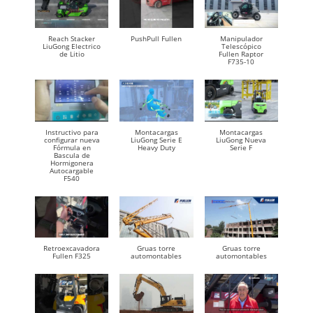
Reach Stacker
PushPull Fullen
Manipulador
LiuGong Electrico
Telescópico
de Litio
Fullen Raptor
F735-10
Instructivo para
Montacargas
Montacargas
configurar nueva
LiuGong Serie E
LiuGong Nueva
Fórmula en
Heavy Duty
Serie F
Bascula de
Hormigonera
Autocargable
F540
Retroexcavadora
Gruas torre
Gruas torre
Fullen F325
automontables
automontables