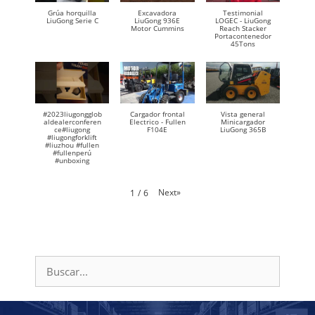
Grúa horquilla
Excavadora
Testimonial
LiuGong Serie C
LiuGong 936E
LOGEC - LiuGong
Motor Cummins
Reach Stacker
Portacontenedor
45Tons
#2023liugongglob
Cargador frontal
Vista general
aldealerconferen
Electrico - Fullen
Minicargador
ce#liugong
F104E
LiuGong 365B
#liugongforklift
#liuzhou #fullen
#fullenperú
#unboxing
Next
»
1
/
6
Buscar: