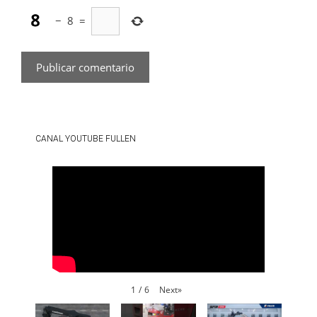
−
8
=
CANAL YOUTUBE FULLEN
Next
»
1
/
6