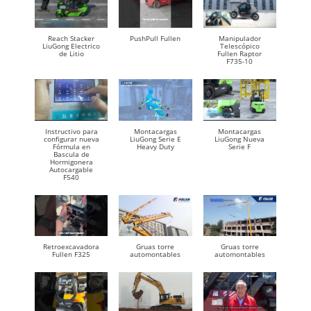
Reach Stacker
PushPull Fullen
Manipulador
LiuGong Electrico
Telescópico
de Litio
Fullen Raptor
F735-10
Instructivo para
Montacargas
Montacargas
configurar nueva
LiuGong Serie E
LiuGong Nueva
Fórmula en
Heavy Duty
Serie F
Bascula de
Hormigonera
Autocargable
F540
Retroexcavadora
Gruas torre
Gruas torre
Fullen F325
automontables
automontables