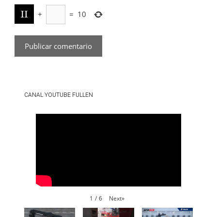
+
=
10
CANAL YOUTUBE FULLEN
Next
»
1
/
6