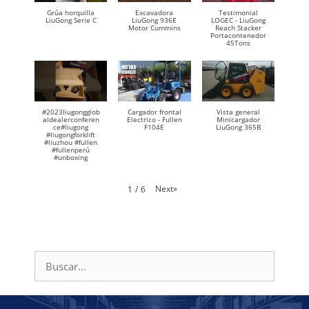
Grúa horquilla
Excavadora
Testimonial
LiuGong Serie C
LiuGong 936E
LOGEC - LiuGong
Motor Cummins
Reach Stacker
Portacontenedor
45Tons
#2023liugongglob
Cargador frontal
Vista general
aldealerconferen
Electrico - Fullen
Minicargador
ce#liugong
F104E
LiuGong 365B
#liugongforklift
#liuzhou #fullen
#fullenperú
#unboxing
Next
»
1
/
6
Buscar: