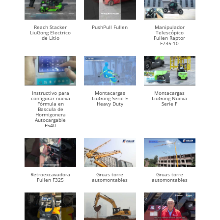
Reach Stacker
PushPull Fullen
Manipulador
LiuGong Electrico
Telescópico
de Litio
Fullen Raptor
F735-10
Instructivo para
Montacargas
Montacargas
configurar nueva
LiuGong Serie E
LiuGong Nueva
Fórmula en
Heavy Duty
Serie F
Bascula de
Hormigonera
Autocargable
F540
Retroexcavadora
Gruas torre
Gruas torre
Fullen F325
automontables
automontables