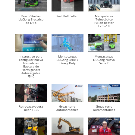
Reach Stacker
PushPull Fullen
Manipulador
LiuGong Electrico
Telescópico
de Litio
Fullen Raptor
F735-10
Instructivo para
Montacargas
Montacargas
configurar nueva
LiuGong Serie E
LiuGong Nueva
Fórmula en
Heavy Duty
Serie F
Bascula de
Hormigonera
Autocargable
F540
Retroexcavadora
Gruas torre
Gruas torre
Fullen F325
automontables
automontables