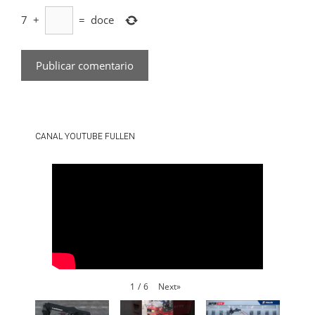
7
+
=
doce
CANAL YOUTUBE FULLEN
Next
»
1
/
6