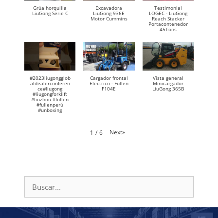
Grúa horquilla
Excavadora
Testimonial
LiuGong Serie C
LiuGong 936E
LOGEC - LiuGong
Motor Cummins
Reach Stacker
Portacontenedor
45Tons
#2023liugongglob
Cargador frontal
Vista general
aldealerconferen
Electrico - Fullen
Minicargador
ce#liugong
F104E
LiuGong 365B
#liugongforklift
#liuzhou #fullen
#fullenperú
#unboxing
Next
»
1
/
6
Buscar: