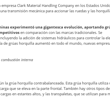
la empresa Clark Material Handling Company en los Estados Unido
 una transmisión mecánica para accionar las ruedas y las horquill
chinas experimentó una gigantesca evolución, aportando gr
ompetitivos
en comparación con las marcas tradicionales. Se
incluyendo la adición de sistemas hidráulicos para controlar la el
nda de grúas horquilla aumentó en todo el mundo, nuevas empres
e combustión interna
ún la grúa horquilla contrabalanceada. Esta grúa horquilla utiliza
 carga que se eleva en la parte frontal. También hay otros tipos d
cargas en estantes altos, y las transpaletas, que se utilizan para