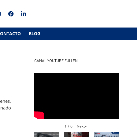
CONTACTO
BLOG
CANAL YOUTUBE FULLEN
cenes,
ionado
Next
»
1
/
6