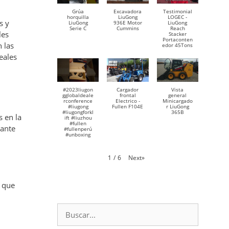
Grúa
Excavadora
Testimonial
horquilla
LiuGong
LOGEC -
s y
LiuGong
936E Motor
LiuGong
Serie C
Cummins
Reach
les
Stacker
Portaconten
 las
edor 45Tons
eales
#2023liugon
Cargador
Vista
gglobaldeale
frontal
general
rconference
Electrico -
Minicargado
#liugong
Fullen F104E
r LiuGong
#liugongforkl
365B
 en la
ift #liuzhou
#fullen
tante
#fullenperú
#unboxing
Next
»
1
/
6
, que
Buscar: