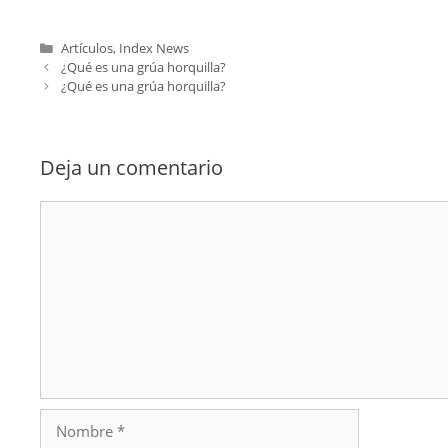
Categorías
Artículos
,
Index News
¿Qué es una grúa horquilla?
¿Qué es una grúa horquilla?
Deja un comentario
Comentario
Nombre