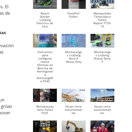
s. El
as de
Reach
PushPull
Manipulador
Stacker
Fullen
Telescópico
LiuGong
Fullen
Electrico de
Raptor F735-
Litio
10
úas
evación
as
Instructivo
Montacarga
Montacarga
para
s LiuGong
s LiuGong
configurar
Serie E
Nueva Serie
nueva
Heavy Duty
F
Fórmula en
Bascula de
Hormigoner
a
Autocargabl
e F540
 un
e grúas
Retroexcava
Gruas torre
Gruas torre
dora Fullen
automontab
automontab
 mover
F325
les
les