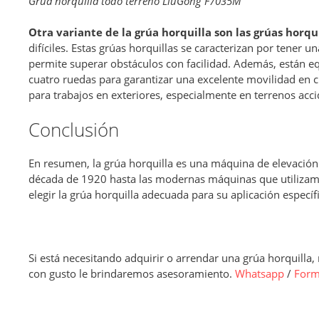
Grúa horquilla todo terreno LiuGong F7035M
Otra variante de la grúa horquilla son las grúas horqu
difíciles. Estas grúas horquillas se caracterizan por tener u
permite superar obstáculos con facilidad. Además, están e
cuatro ruedas para garantizar una excelente movilidad en cu
para trabajos en exteriores, especialmente en terrenos ac
Conclusión
En resumen, la grúa horquilla es una máquina de elevació
década de 1920 hasta las modernas máquinas que utilizamos
elegir la grúa horquilla adecuada para su aplicación específi
Si está necesitando adquirir o arrendar una grúa horquilla
con gusto le brindaremos asesoramiento.
Whatsapp
/
Form