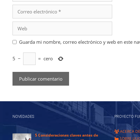
Correo
electrónico
Web
Guarda mi nombre, correo electrónico y web en este na
5
−
=
cero
NOVEDADES
PROYECTO FU
ACERCA D
5 Consideraciones claves antes de
SOBRE LIU