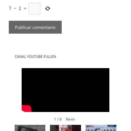
7
−
2
=
CANAL YOUTUBE FULLEN
Next
»
1
/
6