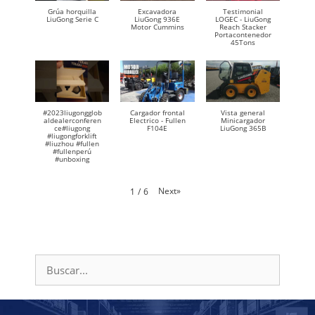
Grúa horquilla
Excavadora
Testimonial
LiuGong Serie C
LiuGong 936E
LOGEC - LiuGong
Motor Cummins
Reach Stacker
Portacontenedor
45Tons
#2023liugongglob
Cargador frontal
Vista general
aldealerconferen
Electrico - Fullen
Minicargador
ce#liugong
F104E
LiuGong 365B
#liugongforklift
#liuzhou #fullen
#fullenperú
#unboxing
Next
»
1
/
6
Buscar: