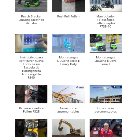
Reach Stacker
PushPull Fullen
Manipulador
LiuGong Electrico
Telescópico
de Litio
Fullen Raptor
F735-10
Instructivo para
Montacargas
Montacargas
configurar nueva
LiuGong Serie E
LiuGong Nueva
Fórmula en
Heavy Duty
Serie F
Bascula de
Hormigonera
Autocargable
F540
Retroexcavadora
Gruas torre
Gruas torre
Fullen F325
automontables
automontables