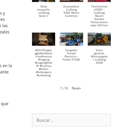
Grúa
Excavadora
Testimonial
horquilla
LiuGong
LOGEC -
s y
LiuGong
936E Motor
LiuGong
Serie C
Cummins
Reach
les
Stacker
Portaconten
 las
edor 45Tons
eales
#2023liugon
Cargador
Vista
gglobaldeale
frontal
general
rconference
Electrico -
Minicargado
#liugong
Fullen F104E
r LiuGong
#liugongforkl
365B
 en la
ift #liuzhou
#fullen
tante
#fullenperú
#unboxing
Next
»
1
/
6
, que
Buscar: