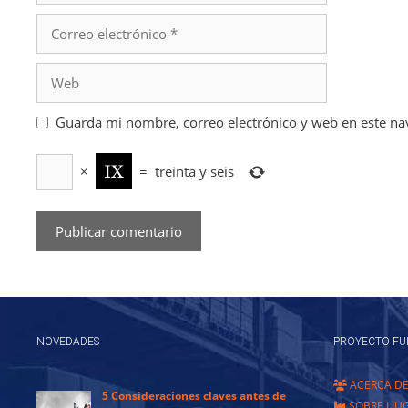
Correo
electrónico
Web
Guarda mi nombre, correo electrónico y web en este na
×
=
treinta y seis
NOVEDADES
PROYECTO FU
ACERCA D
5 Consideraciones claves antes de
SOBRE LIU