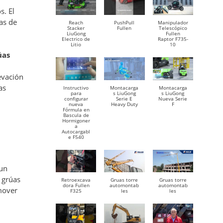
s. El
as de
Reach
PushPull
Manipulador
Stacker
Fullen
Telescópico
LiuGong
Fullen
Electrico de
Raptor F735-
Litio
10
úas
evación
as
Instructivo
Montacarga
Montacarga
para
s LiuGong
s LiuGong
configurar
Serie E
Nueva Serie
nueva
Heavy Duty
F
Fórmula en
Bascula de
Hormigoner
a
Autocargabl
e F540
 un
e grúas
Retroexcava
Gruas torre
Gruas torre
dora Fullen
automontab
automontab
 mover
F325
les
les