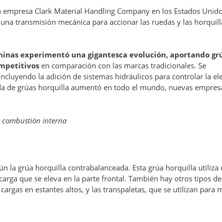
la empresa Clark Material Handling Company en los Estados Unido
 una transmisión mecánica para accionar las ruedas y las horquill
chinas experimentó una gigantesca evolución, aportando gr
ompetitivos
en comparación con las marcas tradicionales. Se
incluyendo la adición de sistemas hidráulicos para controlar la el
nda de grúas horquilla aumentó en todo el mundo, nuevas empres
e combustión interna
ún la grúa horquilla contrabalanceada. Esta grúa horquilla utiliza
 carga que se eleva en la parte frontal. También hay otros tipos d
cargas en estantes altos, y las transpaletas, que se utilizan para