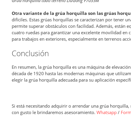
Grúa horquilla todo terreno LiuGong F7035M
Otra variante de la grúa horquilla son las grúas horqu
difíciles. Estas grúas horquillas se caracterizan por tener u
permite superar obstáculos con facilidad. Además, están e
cuatro ruedas para garantizar una excelente movilidad en cu
para trabajos en exteriores, especialmente en terrenos ac
Conclusión
En resumen, la grúa horquilla es una máquina de elevació
década de 1920 hasta las modernas máquinas que utilizamos
elegir la grúa horquilla adecuada para su aplicación específi
Si está necesitando adquirir o arrendar una grúa horquilla
con gusto le brindaremos asesoramiento.
Whatsapp
/
Form