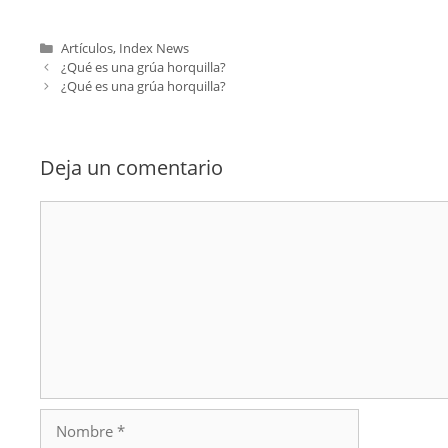
Categorías
Artículos
,
Index News
¿Qué es una grúa horquilla?
¿Qué es una grúa horquilla?
Deja un comentario
Comentario
Nombre