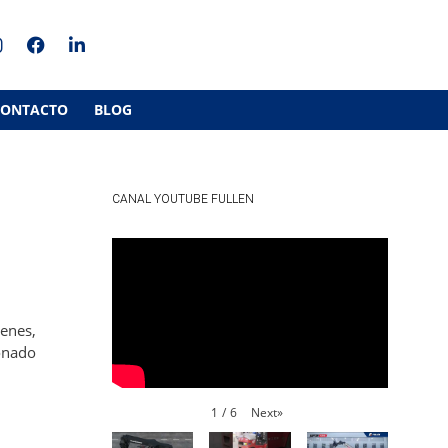
CONTACTO
BLOG
CANAL YOUTUBE FULLEN
cenes,
ionado
Next
»
1
/
6