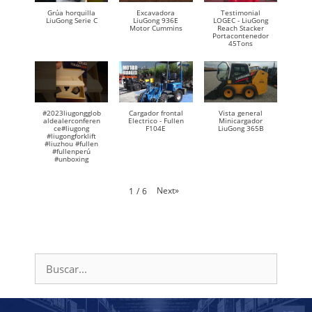
Grúa horquilla
Excavadora
Testimonial
LiuGong Serie C
LiuGong 936E
LOGEC - LiuGong
Motor Cummins
Reach Stacker
Portacontenedor
45Tons
#2023liugongglob
Cargador frontal
Vista general
aldealerconferen
Electrico - Fullen
Minicargador
ce#liugong
F104E
LiuGong 365B
#liugongforklift
#liuzhou #fullen
#fullenperú
#unboxing
Next
»
1
/
6
Buscar: