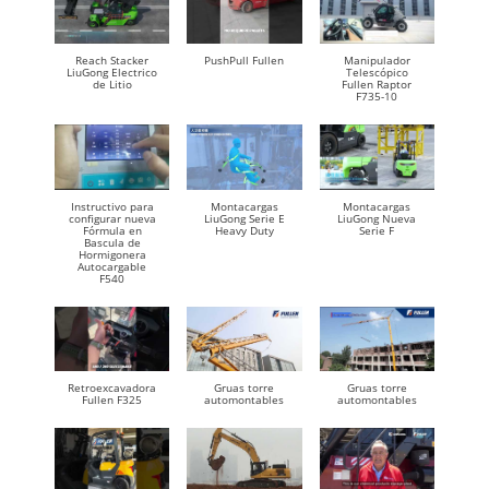
Reach Stacker
PushPull Fullen
Manipulador
LiuGong Electrico
Telescópico
de Litio
Fullen Raptor
F735-10
Instructivo para
Montacargas
Montacargas
configurar nueva
LiuGong Serie E
LiuGong Nueva
Fórmula en
Heavy Duty
Serie F
Bascula de
Hormigonera
Autocargable
F540
Retroexcavadora
Gruas torre
Gruas torre
Fullen F325
automontables
automontables