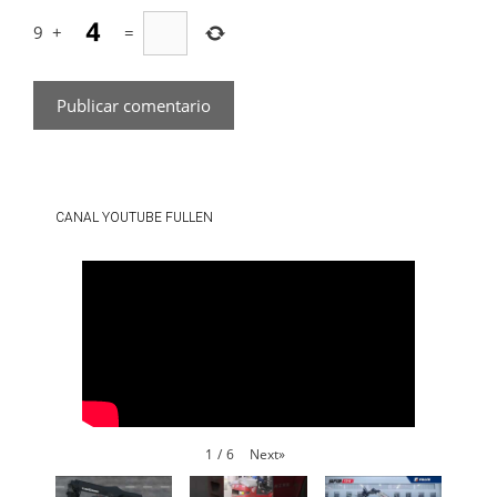
9
+
=
CANAL YOUTUBE FULLEN
Next
»
1
/
6