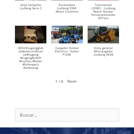
Grúa horquilla
Excavadora
Testimonial
LiuGong Serie C
LiuGong 936E
LOGEC - LiuGong
Motor Cummins
Reach Stacker
Portacontenedor
45Tons
#2023liugongglob
Cargador frontal
Vista general
aldealerconferen
Electrico - Fullen
Minicargador
ce#liugong
F104E
LiuGong 365B
#liugongforklift
#liuzhou #fullen
#fullenperú
#unboxing
Next
»
1
/
6
Buscar: