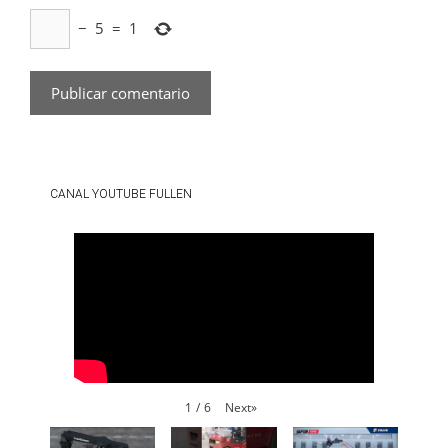
−
5
=
1
CANAL YOUTUBE FULLEN
Next
»
1
/
6