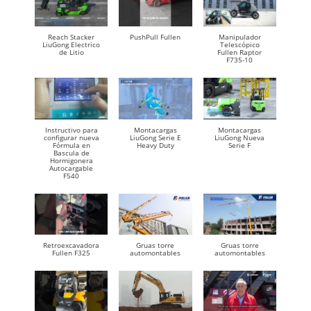
Reach Stacker
PushPull Fullen
Manipulador
LiuGong Electrico
Telescópico
de Litio
Fullen Raptor
F735-10
Instructivo para
Montacargas
Montacargas
configurar nueva
LiuGong Serie E
LiuGong Nueva
Fórmula en
Heavy Duty
Serie F
Bascula de
Hormigonera
Autocargable
F540
Retroexcavadora
Gruas torre
Gruas torre
Fullen F325
automontables
automontables