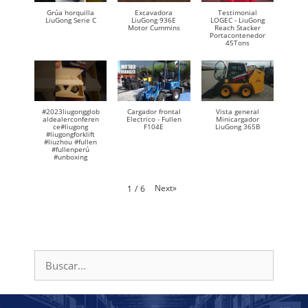
Grúa horquilla
Excavadora
Testimonial
LiuGong Serie C
LiuGong 936E
LOGEC - LiuGong
Motor Cummins
Reach Stacker
Portacontenedor
45Tons
#2023liugongglob
Cargador frontal
Vista general
aldealerconferen
Electrico - Fullen
Minicargador
ce#liugong
F104E
LiuGong 365B
#liugongforklift
#liuzhou #fullen
#fullenperú
#unboxing
Next
»
1
/
6
Buscar: