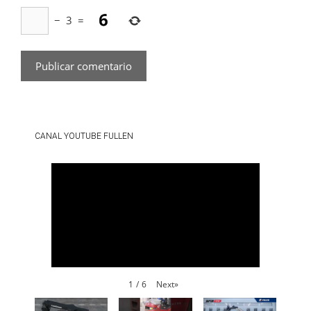
−
3
=
CANAL YOUTUBE FULLEN
Next
»
1
/
6