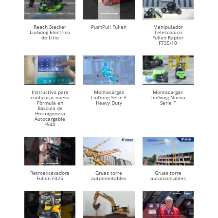
Reach Stacker
PushPull Fullen
Manipulador
LiuGong Electrico
Telescópico
de Litio
Fullen Raptor
F735-10
Instructivo para
Montacargas
Montacargas
configurar nueva
LiuGong Serie E
LiuGong Nueva
Fórmula en
Heavy Duty
Serie F
Bascula de
Hormigonera
Autocargable
F540
Retroexcavadora
Gruas torre
Gruas torre
Fullen F325
automontables
automontables