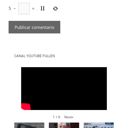
5
−
=
CANAL YOUTUBE FULLEN
Next
»
1
/
6