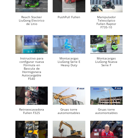
Reach Stacker
PushPull Fullen
Manipulador
LiuGong Electrico
Telescópico
de Litio
Fullen Raptor
F735-10
Instructivo para
Montacargas
Montacargas
configurar nueva
LiuGong Serie E
LiuGong Nueva
Fórmula en
Heavy Duty
Serie F
Bascula de
Hormigonera
Autocargable
F540
Retroexcavadora
Gruas torre
Gruas torre
Fullen F325
automontables
automontables