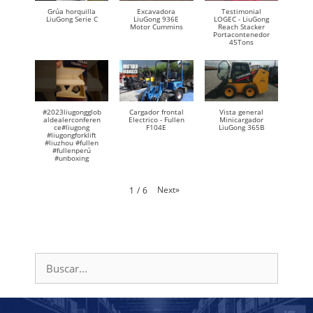
Grúa horquilla
Excavadora
Testimonial
LiuGong Serie C
LiuGong 936E
LOGEC - LiuGong
Motor Cummins
Reach Stacker
Portacontenedor
45Tons
#2023liugongglob
Cargador frontal
Vista general
aldealerconferen
Electrico - Fullen
Minicargador
ce#liugong
F104E
LiuGong 365B
#liugongforklift
#liuzhou #fullen
#fullenperú
#unboxing
Next
»
1
/
6
Buscar: