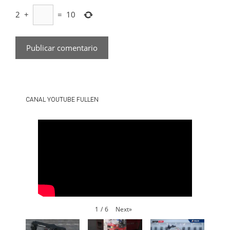
2
+
=
10
CANAL YOUTUBE FULLEN
Next
»
1
/
6