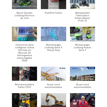
Reach Stacker
PushPull Fullen
Manipulador
LiuGong Electrico
Telescópico
de Litio
Fullen Raptor
F735-10
Instructivo para
Montacargas
Montacargas
configurar nueva
LiuGong Serie E
LiuGong Nueva
Fórmula en
Heavy Duty
Serie F
Bascula de
Hormigonera
Autocargable
F540
Retroexcavadora
Gruas torre
Gruas torre
Fullen F325
automontables
automontables