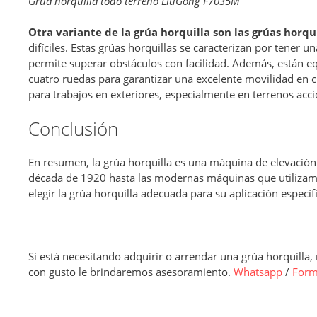
Grúa horquilla todo terreno LiuGong F7035M
Otra variante de la grúa horquilla son las grúas horqu
difíciles. Estas grúas horquillas se caracterizan por tener u
permite superar obstáculos con facilidad. Además, están e
cuatro ruedas para garantizar una excelente movilidad en cu
para trabajos en exteriores, especialmente en terrenos ac
Conclusión
En resumen, la grúa horquilla es una máquina de elevació
década de 1920 hasta las modernas máquinas que utilizamos
elegir la grúa horquilla adecuada para su aplicación específi
Si está necesitando adquirir o arrendar una grúa horquilla
con gusto le brindaremos asesoramiento.
Whatsapp
/
Form