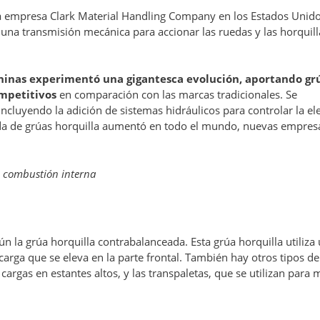
la empresa Clark Material Handling Company en los Estados Unido
 una transmisión mecánica para accionar las ruedas y las horquill
chinas experimentó una gigantesca evolución, aportando gr
ompetitivos
en comparación con las marcas tradicionales. Se
incluyendo la adición de sistemas hidráulicos para controlar la el
nda de grúas horquilla aumentó en todo el mundo, nuevas empres
e combustión interna
ún la grúa horquilla contrabalanceada. Esta grúa horquilla utiliza
 carga que se eleva en la parte frontal. También hay otros tipos d
cargas en estantes altos, y las transpaletas, que se utilizan para