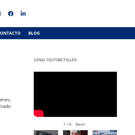
CONTACTO
BLOG
CANAL YOUTUBE FULLEN
cenes,
ionado
Next
»
1
/
6