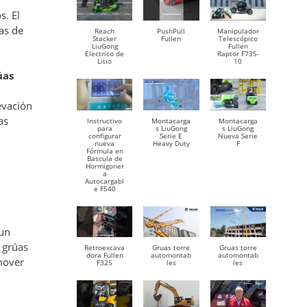
s. El
as de
Reach
PushPull
Manipulador
Stacker
Fullen
Telescópico
LiuGong
Fullen
Electrico de
Raptor F735-
Litio
10
úas
evación
as
Instructivo
Montacarga
Montacarga
para
s LiuGong
s LiuGong
configurar
Serie E
Nueva Serie
nueva
Heavy Duty
F
Fórmula en
Bascula de
Hormigoner
a
Autocargabl
e F540
 un
e grúas
Retroexcava
Gruas torre
Gruas torre
dora Fullen
automontab
automontab
 mover
F325
les
les