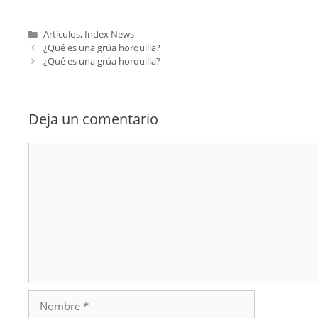
Categorías
Artículos
,
Index News
¿Qué es una grúa horquilla?
¿Qué es una grúa horquilla?
Deja un comentario
Comentario
Nombre