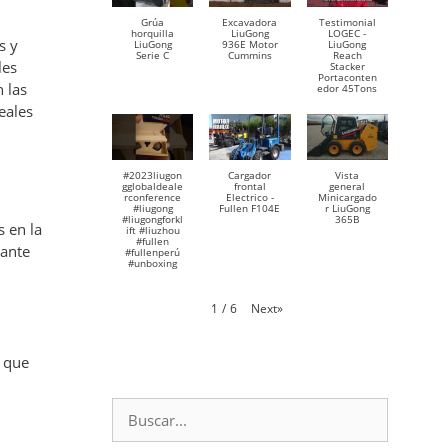
Grúa
Excavadora
Testimonial
horquilla
LiuGong
LOGEC -
s y
LiuGong
936E Motor
LiuGong
Serie C
Cummins
Reach
les
Stacker
Portaconten
 las
edor 45Tons
eales
#2023liugon
Cargador
Vista
gglobaldeale
frontal
general
rconference
Electrico -
Minicargado
#liugong
Fullen F104E
r LiuGong
#liugongforkl
365B
 en la
ift #liuzhou
#fullen
tante
#fullenperú
#unboxing
Next
»
1
/
6
, que
Buscar: