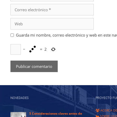
Correo
electrónico
Web
Guarda mi nombre, correo electrónico y web en este na
−
=
2
NOVEDADES
PROYECTO FU
ACERCA D
5 Consideraciones claves antes de
SOBRE LIU