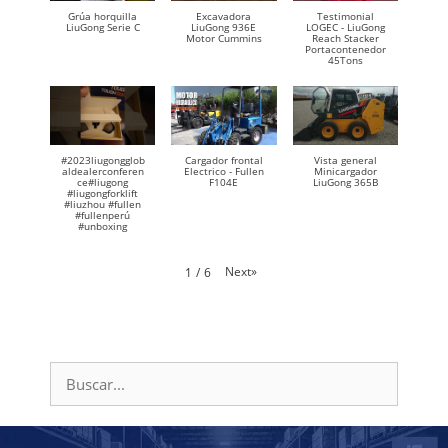
Grúa horquilla
Excavadora
Testimonial
LiuGong Serie C
LiuGong 936E
LOGEC - LiuGong
Motor Cummins
Reach Stacker
Portacontenedor
45Tons
#2023liugongglob
Cargador frontal
Vista general
aldealerconferen
Electrico - Fullen
Minicargador
ce#liugong
F104E
LiuGong 365B
#liugongforklift
#liuzhou #fullen
#fullenperú
#unboxing
Next
»
1
/
6
Buscar: