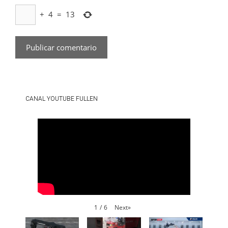
+
4
=
13
CANAL YOUTUBE FULLEN
Next
»
1
/
6