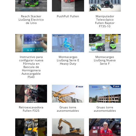
Reach Stacker
PushPull Fullen
Manipulador
LiuGong Electrico
Telescópico
de Litio
Fullen Raptor
F735-10
Instructivo para
Montacargas
Montacargas
configurar nueva
LiuGong Serie E
LiuGong Nueva
Fórmula en
Heavy Duty
Serie F
Bascula de
Hormigonera
Autocargable
F540
Retroexcavadora
Gruas torre
Gruas torre
Fullen F325
automontables
automontables