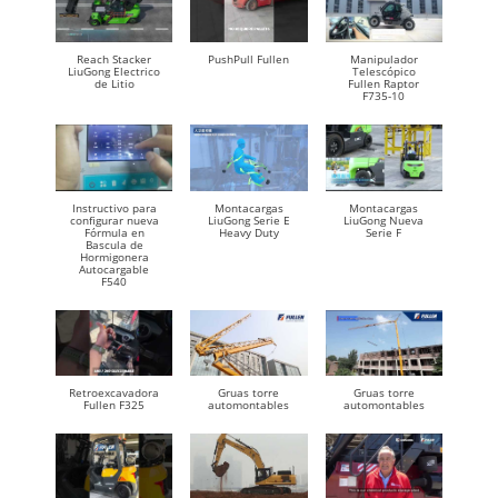
Reach Stacker
PushPull Fullen
Manipulador
LiuGong Electrico
Telescópico
de Litio
Fullen Raptor
F735-10
Instructivo para
Montacargas
Montacargas
configurar nueva
LiuGong Serie E
LiuGong Nueva
Fórmula en
Heavy Duty
Serie F
Bascula de
Hormigonera
Autocargable
F540
Retroexcavadora
Gruas torre
Gruas torre
Fullen F325
automontables
automontables