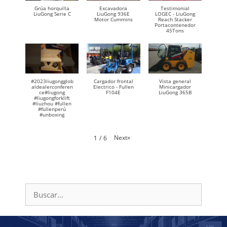
Grúa horquilla
Excavadora
Testimonial
LiuGong Serie C
LiuGong 936E
LOGEC - LiuGong
Motor Cummins
Reach Stacker
Portacontenedor
45Tons
#2023liugongglob
Cargador frontal
Vista general
aldealerconferen
Electrico - Fullen
Minicargador
ce#liugong
F104E
LiuGong 365B
#liugongforklift
#liuzhou #fullen
#fullenperú
#unboxing
Next
»
1
/
6
Buscar: