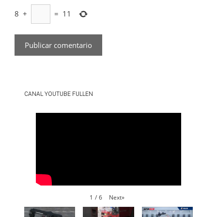
8
+
=
11
CANAL YOUTUBE FULLEN
Next
»
1
/
6