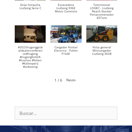
Grúa horquilla
Excavadora
Testimonial
LiuGong Serie C
LiuGong 936E
LOGEC - LiuGong
Motor Cummins
Reach Stacker
Portacontenedor
45Tons
#2023liugongglob
Cargador frontal
Vista general
aldealerconferen
Electrico - Fullen
Minicargador
ce#liugong
F104E
LiuGong 365B
#liugongforklift
#liuzhou #fullen
#fullenperú
#unboxing
Next
»
1
/
6
Buscar: