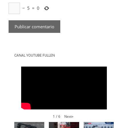
−
5
=
0
CANAL YOUTUBE FULLEN
Next
»
1
/
6