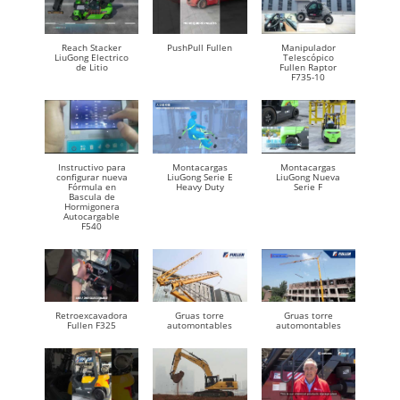
Reach Stacker
PushPull Fullen
Manipulador
LiuGong Electrico
Telescópico
de Litio
Fullen Raptor
F735-10
Instructivo para
Montacargas
Montacargas
configurar nueva
LiuGong Serie E
LiuGong Nueva
Fórmula en
Heavy Duty
Serie F
Bascula de
Hormigonera
Autocargable
F540
Retroexcavadora
Gruas torre
Gruas torre
Fullen F325
automontables
automontables