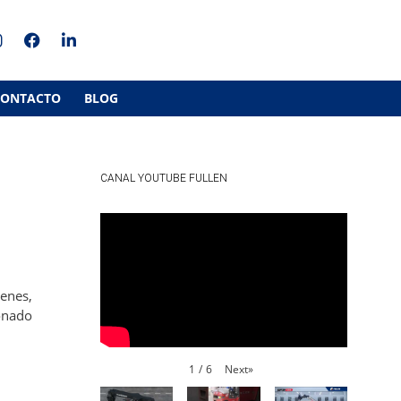
CONTACTO
BLOG
CANAL YOUTUBE FULLEN
cenes,
ionado
Next
»
1
/
6