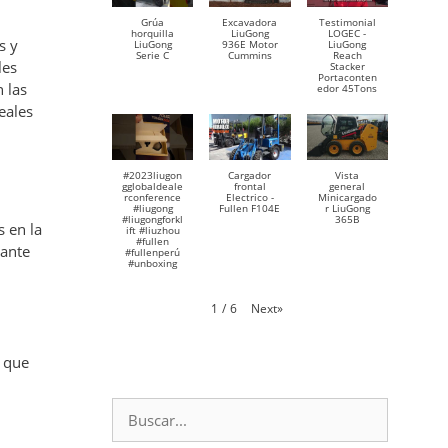
Grúa
Excavadora
Testimonial
horquilla
LiuGong
LOGEC -
s y
LiuGong
936E Motor
LiuGong
Serie C
Cummins
Reach
les
Stacker
Portaconten
 las
edor 45Tons
eales
#2023liugon
Cargador
Vista
gglobaldeale
frontal
general
rconference
Electrico -
Minicargado
#liugong
Fullen F104E
r LiuGong
#liugongforkl
365B
 en la
ift #liuzhou
#fullen
tante
#fullenperú
#unboxing
Next
»
1
/
6
, que
Buscar: