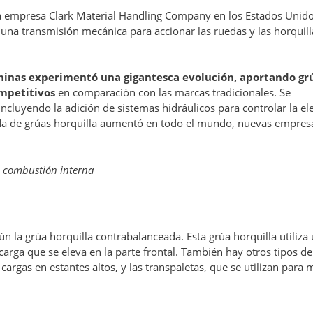
la empresa Clark Material Handling Company en los Estados Unido
 una transmisión mecánica para accionar las ruedas y las horquill
chinas experimentó una gigantesca evolución, aportando gr
ompetitivos
en comparación con las marcas tradicionales. Se
incluyendo la adición de sistemas hidráulicos para controlar la el
nda de grúas horquilla aumentó en todo el mundo, nuevas empres
e combustión interna
ún la grúa horquilla contrabalanceada. Esta grúa horquilla utiliza
 carga que se eleva en la parte frontal. También hay otros tipos d
cargas en estantes altos, y las transpaletas, que se utilizan para