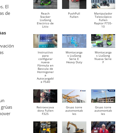
s. El
as de
Reach
PushPull
Manipulador
Stacker
Fullen
Telescópico
LiuGong
Fullen
Electrico de
Raptor F735-
Litio
10
úas
evación
as
Instructivo
Montacarga
Montacarga
para
s LiuGong
s LiuGong
configurar
Serie E
Nueva Serie
nueva
Heavy Duty
F
Fórmula en
Bascula de
Hormigoner
a
Autocargabl
e F540
 un
e grúas
Retroexcava
Gruas torre
Gruas torre
dora Fullen
automontab
automontab
 mover
F325
les
les