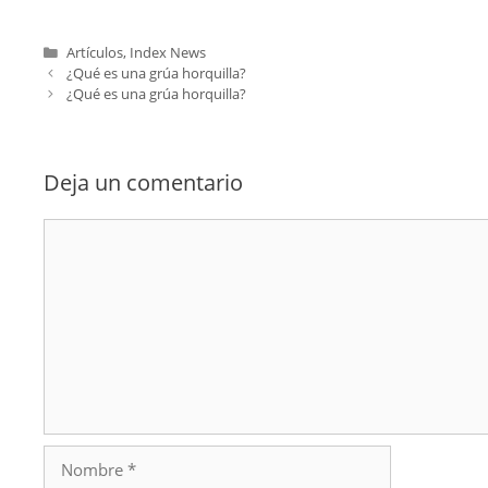
Categorías
Artículos
,
Index News
¿Qué es una grúa horquilla?
¿Qué es una grúa horquilla?
Deja un comentario
Comentario
Nombre