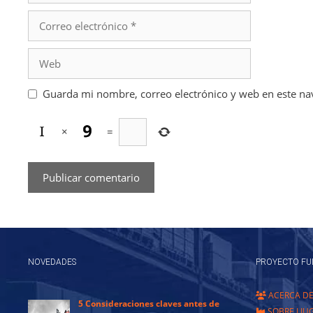
Correo
electrónico
Web
Guarda mi nombre, correo electrónico y web en este na
×
=
NOVEDADES
PROYECTO FU
ACERCA D
5 Consideraciones claves antes de
SOBRE LIU