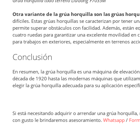
Grúa horquilla todo terreno LiuGong F7035M
Otra variante de la grúa horquilla son las grúas horqu
difíciles. Estas grúas horquillas se caracterizan por tener u
permite superar obstáculos con facilidad. Además, están e
cuatro ruedas para garantizar una excelente movilidad en cu
para trabajos en exteriores, especialmente en terrenos ac
Conclusión
En resumen, la grúa horquilla es una máquina de elevació
década de 1920 hasta las modernas máquinas que utilizamos
elegir la grúa horquilla adecuada para su aplicación específi
Si está necesitando adquirir o arrendar una grúa horquilla
con gusto le brindaremos asesoramiento.
Whatsapp
/
Form