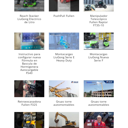
Reach Stacker
PushPull Fullen
Manipulador
LiuGong Electrico
Telescópico
de Litio
Fullen Raptor
F735-10
Instructivo para
Montacargas
Montacargas
configurar nueva
LiuGong Serie E
LiuGong Nueva
Fórmula en
Heavy Duty
Serie F
Bascula de
Hormigonera
Autocargable
F540
Retroexcavadora
Gruas torre
Gruas torre
Fullen F325
automontables
automontables