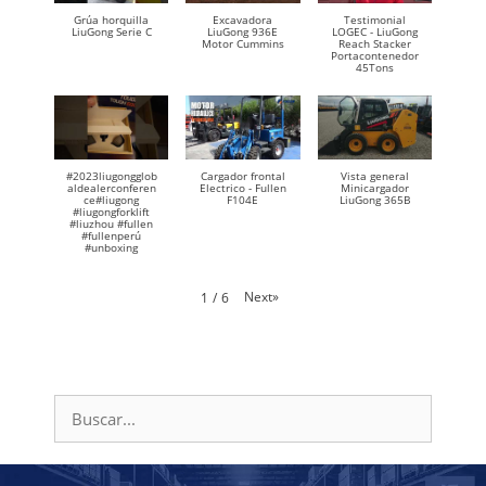
Grúa horquilla
Excavadora
Testimonial
LiuGong Serie C
LiuGong 936E
LOGEC - LiuGong
Motor Cummins
Reach Stacker
Portacontenedor
45Tons
#2023liugongglob
Cargador frontal
Vista general
aldealerconferen
Electrico - Fullen
Minicargador
ce#liugong
F104E
LiuGong 365B
#liugongforklift
#liuzhou #fullen
#fullenperú
#unboxing
Next
»
1
/
6
Buscar: