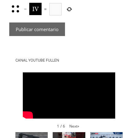
−
=
CANAL YOUTUBE FULLEN
Next
»
1
/
6