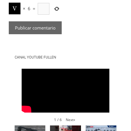
×
6
=
CANAL YOUTUBE FULLEN
Next
»
1
/
6