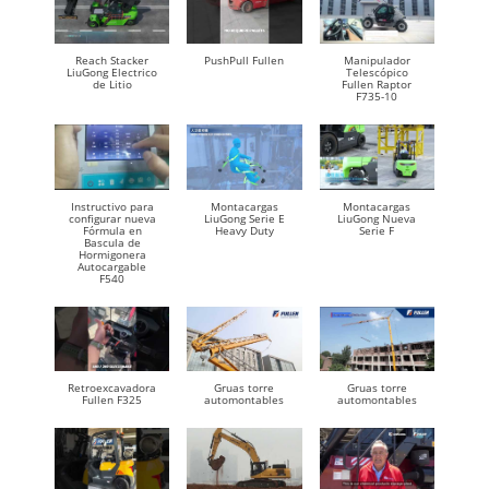
Reach Stacker
PushPull Fullen
Manipulador
LiuGong Electrico
Telescópico
de Litio
Fullen Raptor
F735-10
Instructivo para
Montacargas
Montacargas
configurar nueva
LiuGong Serie E
LiuGong Nueva
Fórmula en
Heavy Duty
Serie F
Bascula de
Hormigonera
Autocargable
F540
Retroexcavadora
Gruas torre
Gruas torre
Fullen F325
automontables
automontables