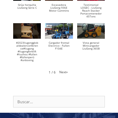
Grúa horquilla
Excavadora
Testimonial
LiuGong Serie C
LiuGong 936E
LOGEC - LiuGong
Motor Cummins
Reach Stacker
Portacontenedor
45Tons
#2023liugongglob
Cargador frontal
Vista general
aldealerconferen
Electrico - Fullen
Minicargador
ce#liugong
F104E
LiuGong 365B
#liugongforklift
#liuzhou #fullen
#fullenperú
#unboxing
Next
»
1
/
6
Buscar: