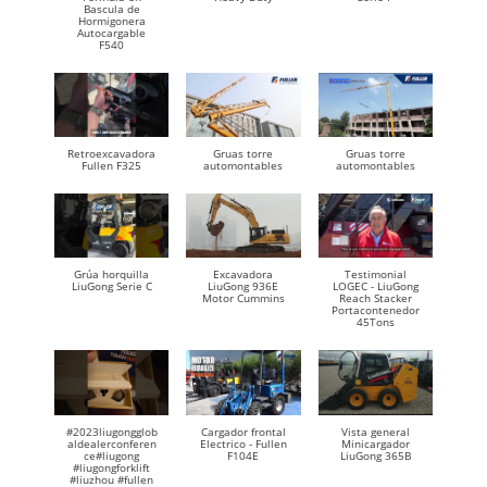
Bascula de
Hormigonera
Autocargable
F540
Retroexcavadora
Gruas torre
Gruas torre
Fullen F325
automontables
automontables
Grúa horquilla
Excavadora
Testimonial
LiuGong Serie C
LiuGong 936E
LOGEC - LiuGong
Motor Cummins
Reach Stacker
Portacontenedor
45Tons
#2023liugongglob
Cargador frontal
Vista general
aldealerconferen
Electrico - Fullen
Minicargador
ce#liugong
F104E
LiuGong 365B
#liugongforklift
#liuzhou #fullen