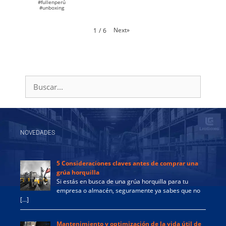
#fullenperú
#unboxing
Next
»
1
/
6
NOVEDADES
5 Consideraciones claves antes de comprar una
grúa horquilla
Si estás en busca de una grúa horquilla para tu
empresa o almacén, seguramente ya sabes que no
[…]
Mantenimiento y optimización de la vida útil de