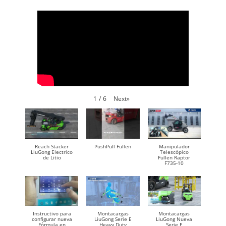
Next
»
1
/
6
Reach Stacker
PushPull Fullen
Manipulador
LiuGong Electrico
Telescópico
de Litio
Fullen Raptor
F735-10
Instructivo para
Montacargas
Montacargas
configurar nueva
LiuGong Serie E
LiuGong Nueva
Fórmula en
Heavy Duty
Serie F